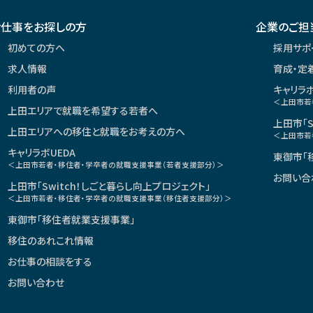
びに是正について
お仕事をお探しの方
企業のご担
人情報の紛失、破壊、改ざんおよび漏洩を予防するために、合理的
初めての方へ
採用サポ
しを行い、是正します。
求人情報
育成・定
利用者の声
キャリラボ
＜上田市若
上田エリアで就職を希望する若者へ
ために必要な安全管理措置を講じております。利用者が当社へ個人
上田市「S
上田エリアへの移住と就職をお考えの方へ
当該サービスをご提供できない場合があります。
＜上田市若
キャリラボUEDA
東御市「
＜上田市若者・移住者・学卒者の就職支援事業（若者支援部分）＞
ついて
お問い合
上田市「Switch！しごと暮らし向上プロジェクト」
、その保護を徹底するために、必要に応じてコンプライアンス・プ
＜上田市若者・移住者・学卒者の就職支援事業（移住者支援部分）＞
東御市「移住者就業支援事業」
移住のあれこれ情報
利用目的に照らしその必要性が失われたときは、個人情報を消去ま
お仕事の相談をする
するために必要かつ適切な方法により、業務の遂行上必要な限りに
お問い合わせ