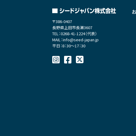
個人情報へのリスクの予防なら
個人情報への不正アクセス、個
〒386-0407
安全対策については定期的に見直
長野県上田市長瀬3607
TEL：0268-41-1224（代表）
MAIL：info@seed-japan.jp
個人情報の提供の任意性
平日：8：30～17：30
当社は、個人情報を保護する
しご提供いただけなかった場合、
個人情報保護システムの改善に
個人情報を適正に管理し、また
す。
個人情報の廃棄
当社は、当社は、個人情報の
廃棄は、外部流失等の危険を防止
苦情及び相談について