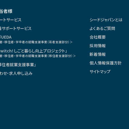
当者様
な安全対策措置を講じます。また、この
ートサービス
シードジャパンとは
着サポートサービス
よくあるご質問
UEDA
会社概要
者・移住者・学卒者の就職支援事業（若者支援部分）＞
採用情報
情報を提供することは任意ですが、も
witch！しごと暮らし向上プロジェクト」
新着情報
者・移住者・学卒者の就職支援事業（移住者支援部分）＞
個人情報保護方針
移住者就業支援事業」
サイトマップ
わせ・求人申し込み
ログラムの見直し、改善、向上を行いま
たは廃棄するものとし、当該消去及び
おいて行います。