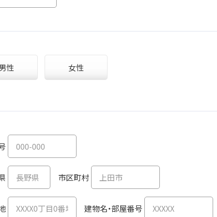
男性
女性
号
県
市区町村
地
建物名・部屋番号