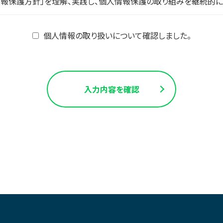
報保護方針」を理解、実践し、個人情報保護の取り組みを継続的に
個人情報の取り扱いについて確認しました。
サービス利用者の個人情報を取得することがあります。個人情報を
ます。また、取得した個人情報は、利用目的の範囲内で利用し、利
外利用などの不適切な取り扱いが行われていないか定期的にチェッ
目的は以下のとおりです。
入力内容を確認
材派遣・職業紹介）を、本人の意向に即して円滑かつ効果的に遂行
続きを円滑に行うため。
除き、本人の同意に基づき取得した個人情報を、本人の事前の同意
情報の開示、訂正、追加、若しくは削除、又は利用目的の通知につい
す。
の他の規範の遵守について
国が定める指針及びその他の規範を遵守するとともに、個人情報
な個人情報の保護・管理を行います。