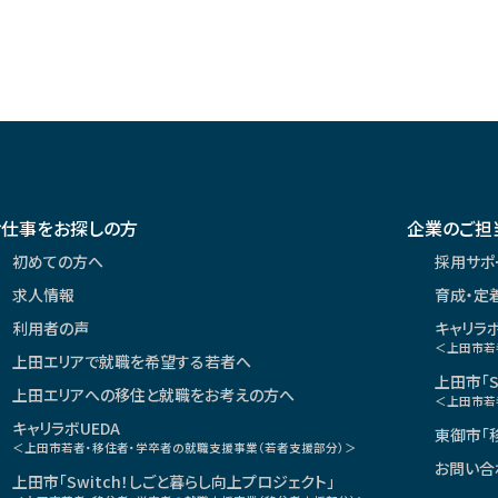
お仕事をお探しの方
企業のご担
初めての方へ
採用サポ
求人情報
育成・定
利用者の声
キャリラボ
＜上田市若
上田エリアで就職を希望する若者へ
上田市「S
上田エリアへの移住と就職をお考えの方へ
＜上田市若
キャリラボUEDA
東御市「
＜上田市若者・移住者・学卒者の就職支援事業（若者支援部分）＞
お問い合
上田市「Switch！しごと暮らし向上プロジェクト」