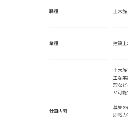
職種
土木施
業種
建設土
土木施
主な業
理など
が可能
募集の
仕事内容
即戦力