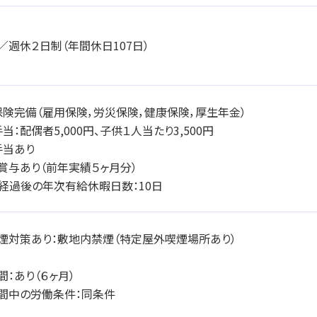
／週休２日制（年間休日107日）
保険完備（雇用保険，労災保険，健康保険，厚生年金）
当：配偶者5,000円、子供１人当たり3,500円
手当あり
、賞与あり（前年実績５ヶ月分）
月経過後の年次有給休暇日数：10日
煙対策あり：敷地内禁煙（特定屋外喫煙場所あり）
間：あり（６ヶ月）
間中の労働条件：同条件